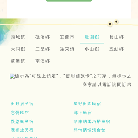
頭城鎮
礁溪鄉
宜蘭市
壯圍鄉
員山鄉
大同鄉
三星鄉
羅東鎮
冬山鄉
五結鄉
蘇澳鎮
南澳鄉
標示為"可線上預定"，"使用國旅卡"之商家，無標示之
商家請以電話詢問訂房
田野居民宿
星野田園民宿
忘憂匯館
鄉下民宿
慢悠瘋民宿
哈庫納馬塔塔民宿
嘿福放民宿
靜悄悄慢活會館