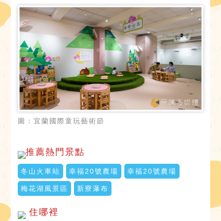
圖：宜蘭國際童玩藝術節
推薦熱門景點
冬山火車站
幸福20號農場
幸福20號農場
梅花湖風景區
新寮瀑布
住哪裡