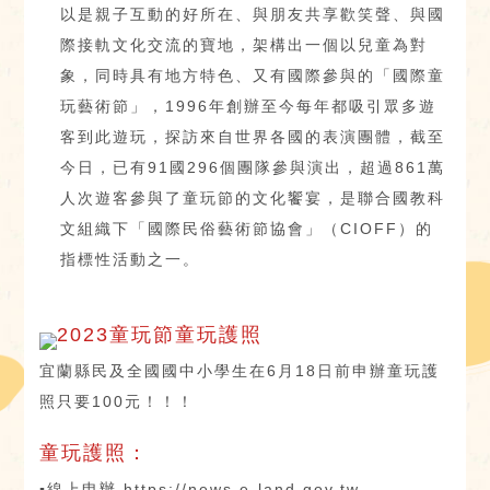
以是親子互動的好所在、與朋友共享歡笑聲、與國
際接軌文化交流的寶地，架構出一個以兒童為對
象，同時具有地方特色、又有國際參與的「國際童
玩藝術節」，1996年創辦至今每年都吸引眾多遊
客到此遊玩，探訪來自世界各國的表演團體，截至
今日，已有91國296個團隊參與演出，超過861萬
人次遊客參與了童玩節的文化饗宴，是聯合國教科
文組織下「國際民俗藝術節協會」（CIOFF）的
指標性活動之一。
2023童玩節童玩護照
宜蘭縣民及全國國中小學生在6月18日前申辦童玩護
照只要100元！！！
童玩護照：
▪線上申辦 https://news.e-land.gov.tw