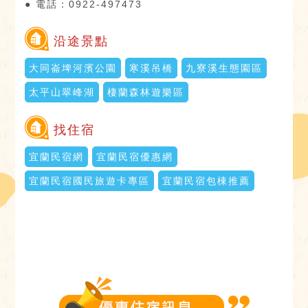
● 電話：0922-497473
沿途景點
大同崙埤河濱公園
寒溪吊橋
九寮溪生態園區
太平山翠峰湖
棲蘭森林遊樂區
找住宿
宜蘭民宿網
宜蘭民宿優惠網
宜蘭民宿國民旅遊卡專區
宜蘭民宿包棟推薦