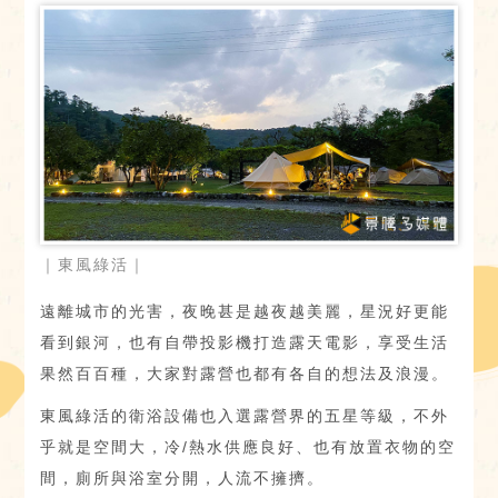
｜東風綠活｜
遠離城市的光害，夜晚甚是越夜越美麗，星況好更能
看到銀河，也有自帶投影機打造露天電影，享受生活
果然百百種，大家對露營也都有各自的想法及浪漫。
東風綠活的衛浴設備也入選露營界的五星等級，不外
乎就是空間大，冷/熱水供應良好、也有放置衣物的空
間，廁所與浴室分開，人流不擁擠。