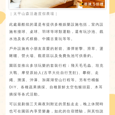
｜太平山森活趣度假農場｜
此處最酷炫的還是有提供多種娛樂設施包括，室內設
施有撞球、桌球、羽球等球類運動，還有玩沙池、戲
水池及各式棋藝、中國古童玩等等。
戶外設施有小朋友喜愛的射箭、漆彈射擊、滑草、盪
鞦韆、營火場、觀星區以及免費魚池可供垂釣。
園區並推出多項玩樂的套裝行程：飛天毛毛蟲、坦克
大戰、摩登原始人(古早大灶自行烹飪)、攀樹、走
繩、溯溪、沖瀑、加羅湖登山行程等。另有竹桶飯
DIY、各種蔬果摘採、自種新鮮太空包猴頭菇、木耳
摘採等各式活動。
可以規劃個三天兩夜到附近的景點走走，晚上休閒時
也可在園區內享受樂趣，如此的住宿體驗，與其怕說