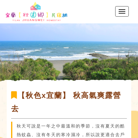
【秋色x宜蘭】 秋高氣爽露營
去
秋天可說是一年之中最溫和的季節，沒有夏天的酷
熱蚊蟲、沒有冬天的寒冷濕冷，所以說更適合去戶