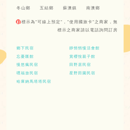
冬山鄉
五結鄉
蘇澳鎮
南澳鄉
標示為"可線上預定"，"使用國旅卡"之商家，無
標示之商家請以電話詢問訂房
鄉下民宿
靜悄悄慢活會館
忘憂匯館
賞櫻悅親子館
慢悠瘋民宿
田野居民宿
嘿福放民宿
星野田園民宿
哈庫納馬塔塔民宿